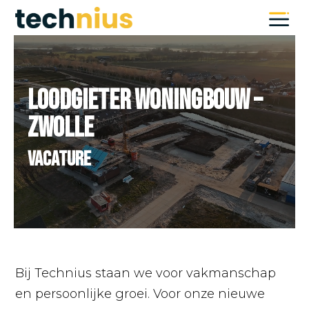
Videospeler
Loodgieter Woningbouw –
Zwolle
Vacature
Bij Technius staan we voor vakmanschap
en persoonlijke groei. Voor onze nieuwe