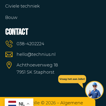
Civiele techniek
Bouw
Contact
038-4202224

hello@technius.nl

Achthoevenweg 18
7951 SK Staphorst
Technius Zwolle © 2026 –
Algemene
NL