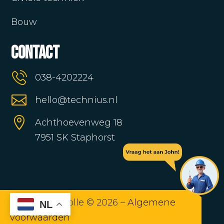
Bouw
Contact
038-4202224

hello@technius.nl

Achthoevenweg 18
7951 SK Staphorst
Technius Zwolle © 2026 –
Algemene
NL
voorwaarden