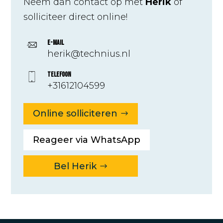
Neem dan contact op met
Herik
of
solliciteer direct online!
E-mail
herik@technius.nl
Telefoon
+31612104599
Online solliciteren
Reageer via WhatsApp
Bel Herik