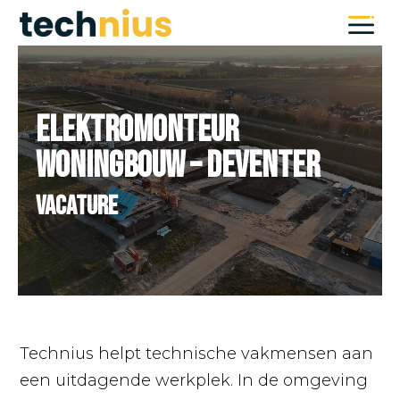
Videospeler
Elektromonteur
Woningbouw – Deventer
Vacature
Technius helpt technische vakmensen aan
een uitdagende werkplek. In de omgeving