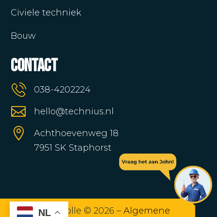
Civiele techniek
Bouw
Contact
038-4202224

hello@technius.nl

Achthoevenweg 18
7951 SK Staphorst
Technius Zwolle © 2026 –
Algemene
NL