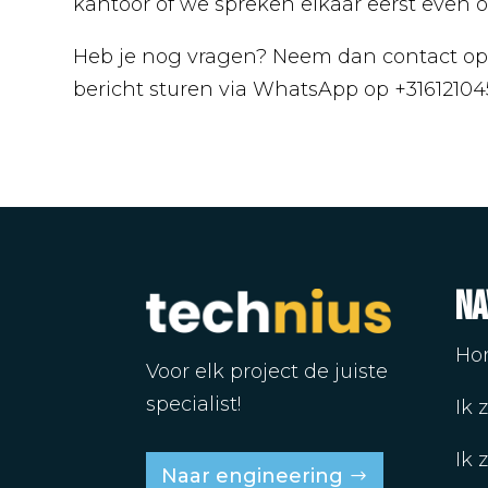
kantoor of we spreken elkaar eerst even on
Heb je nog vragen? Neem dan contact op m
bericht sturen via WhatsApp op +31612104
Na
Ho
Voor elk project de juiste
specialist!
Ik 
Ik 
Naar engineering