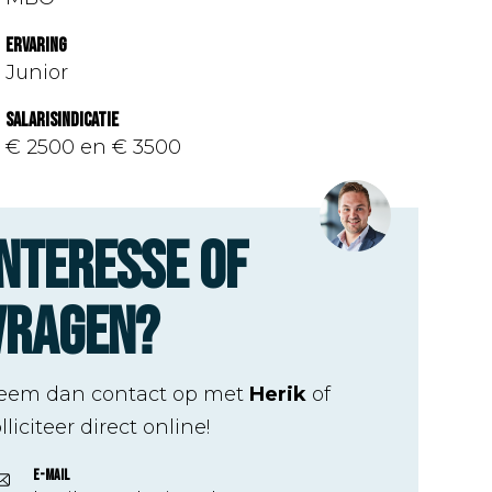
Ervaring
Junior
Salarisindicatie
€ 2500 en € 3500
Interesse of
vragen?
eem dan contact op met
Herik
of
lliciteer direct online!
E-mail