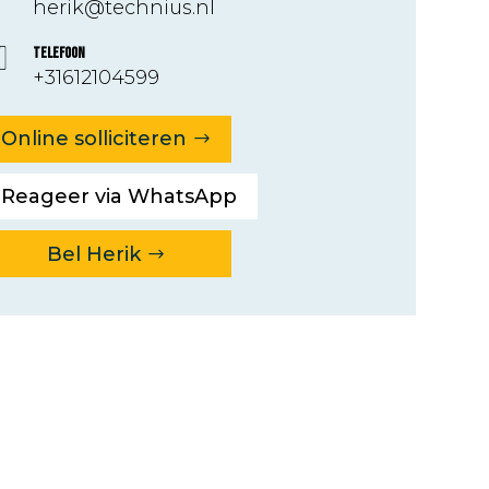
herik@technius.nl
Telefoon
+31612104599
Online solliciteren
Reageer via WhatsApp
Bel Herik