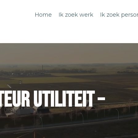
Home
Ik zoek werk
Ik zoek perso
ur Utiliteit –