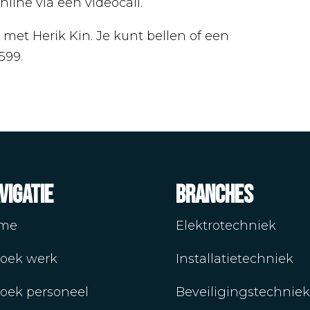
line via een videocall.
et Herik Kin. Je kunt bellen of een
599.
vigatie
Branches
me
Elektrotechniek
zoek werk
Installatietechniek
zoek personeel
Beveiligingstechniek